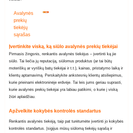
Avalynės
prekių
tiekėjų
sąrašas
produkto
Įvertinkite viską, ką siūlo avalynės prekių tiekėjai
kiekis:
Pirmasis žingsnis, renkantis avalynės tiekėjus – įvertinti ką jie
Drabužių/avalynės/apatinio
siūlo. Tai liečia jų reputaciją, siūlomus produktus (ar tai būtų
trikotažo
moteriškų ar vyriškų batų tiekėjai ir t.t.), kainas, pristatymo laiką ir
prekių
klientų aptarnavimą. Perskaitykite ankstesnių klientų atsiliepimus,
tiekėjai
kurie prieinami elektroninėje erdvėje. Tai leis jums geriau suprasti,
400
kurie avalynės prekių tiekėjai yra labiau patikimi, o kurie į viską
v
žiūri aplaidžiau.
Apžvelkite kokybės kontrolės standartus
Renkantis avalynės tiekėją, taip pat turėtumėte įvertinti jo kokybės
kontrolės standartus. Įsigijus mūsų siūlomą tiekėjų sąrašą ir