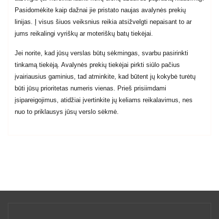
Pasidomėkite kaip dažnai jie pristato naujas avalynės prekių
linijas. Į visus šiuos veiksnius reikia atsižvelgti nepaisant to ar
jums reikalingi vyriškų ar moteriškų batų tiekėjai.
Jei norite, kad jūsų verslas būtų sėkmingas, svarbu pasirinkti
tinkamą tiekėją. Avalynės prekių tiekėjai pirkti siūlo pačius
įvairiausius gaminius, tad atminkite, kad būtent jų kokybė turėtų
būti jūsų prioritetas numeris vienas. Prieš prisiimdami
įsipareigojimus, atidžiai įvertinkite jų keliams reikalavimus, nes
nuo to priklausys jūsų verslo sėkmė.