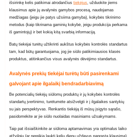
išsirinkę kelis patikimai atrodančius
tiekėjus
, užduokite jiems
klausimus apie jų avalynės gamybos procesą, naudojamas
medžiagas (jeigu jie patys užsiima gamyba), kokybės tikrinimo
metodus (kaip tikrinama gaminių kokybė, jeigu produkcija perkama
iš gamintojų) ir bet kokią kitą svarbią informaciją.
Batų tiekėjai turėtų užtikrinti aukštus kokybės kontrolės standartus
tam, kad būtų garantuojama, jog jie siūlo patikimiausios klasės
produktus, atitinkančius visus avalynės dėvėjimo standartus.
Avalynės prekių tiekėjai turėtų būti pasirenkami
galvojant apie ilgalaikį bendradarbiavimą
Be potencialių tiekėjų siūlomų produktų ir jų kokybės kontrolės
standartų įvertinimo, turėtumėte atsižvelgti ir į ilgalaikes santykių
su jais perspektyvas. Renkantis tiekėją iš mūsų įsigyto sąrašo,
pasidomėkite ar jie siūlo nuolaidas masiniams užsakymams.
Taip pat išsiaiškinkite ar siūloma aptarnavimas yra optimalus laiko
atžvilgiu (ar nereikia laukti kelių dienų uždavus paprastą klausimą).