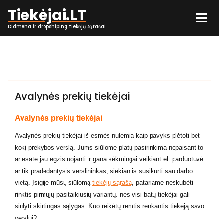
Skip
,
Tiekėjai.LT
Avalynės prekių tiekėjai
avalynes prekiu tiekeju
to
,
,
sarasas
avalynes prekiu tiekimas
moteriška
content
Didmena ir dropshiping tiekėjų sąrašai
,
,
avalynė
moteriškos avalynės prekių tiekėjai
,
,
admin
prekių tiekėjai
prekių tiekėjų sąrašas
prekiu
,
,
tiekimas
vyriška avalynė
vyriškos avalynės prekių
tiekėjai
Straipsniai prekių tiekėjai
Avalynės prekių tiekėjai
Avalynės prekių tiekėjai
Avalynės prekių tiekėjai iš esmės nulemia kaip pavyks plėtoti bet
kokį prekybos verslą. Jums siūlome platų pasirinkimą nepaisant to
ar esate jau egzistuojanti ir gana sėkmingai veikiant el. parduotuvė
ar tik pradedantysis verslininkas, siekiantis susikurti sau darbo
vietą. Įsigiję mūsų siūlomą
tiekėjų sąrašą
, patariame neskubėti
rinktis pirmųjų pasitaikiusių variantų, nes visi batų tiekėjai gali
siūlyti skirtingas sąlygas. Kuo reikėtų remtis renkantis tiekėją savo
verslui?