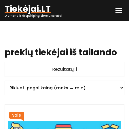
Skip
Tiekėjai.LT
to
content
Didmena ir dropshiping tiekėjų sąrašai
prekių tiekėjai iš tailando
Rezultatų: 1
Sale