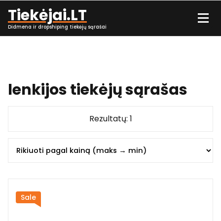
Skip
Tiekėjai.LT
to
content
Didmena ir dropshiping tiekėjų sąrašai
lenkijos tiekėjų sąrašas
Rezultatų: 1
Sale